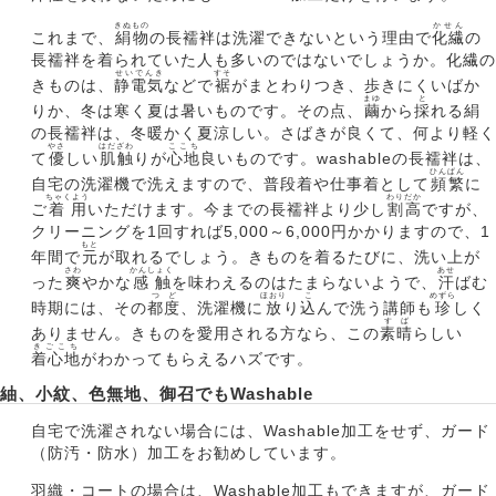
きぬもの
かせん
これまで、
絹物
の長襦袢は洗濯できないという理由で
化繊
の
長襦袢を着られていた人も多いのではないでしょうか。化繊の
せいでんき
すそ
きものは、
静電気
などで
裾
がまとわりつき、歩きにくいばか
まゆ
と
りか、冬は寒く夏は暑いものです。その点、
繭
から
採
れる絹
の長襦袢は、冬暖かく夏涼しい。さばきが良くて、何より軽く
やさ
はだざわ
ここち
て
優
しい
肌触
りが
心地
良いものです。washableの長襦袢は、
ひんぱん
自宅の洗濯機で洗えますので、普段着や仕事着として
頻繁
に
ちゃくよう
わりだか
ご
着用
いただけます。今までの長襦袢より少し
割高
ですが、
クリーニングを1回すれば5,000～6,000円かかりますので、1
もと
年間で
元
が取れるでしょう。きものを着るたびに、洗い上が
さわ
かんしょく
あせ
った
爽
やかな
感触
を味わえるのはたまらないようで、
汗
ばむ
つど
ほおり
こ
めずら
時期には、その
都度
、洗濯機に
放
り
込
んで洗う講師も
珍
しく
すば
ありません。きものを愛用される方なら、この
素晴
らしい
きごこち
着心地
がわかってもらえるハズです。
紬、小紋、色無地、御召でもWashable
自宅で洗濯されない場合には、Washable加工をせず、ガード
（防汚・防水）加工をお勧めしています。
羽織・コートの場合は、Washable加工もできますが、ガード