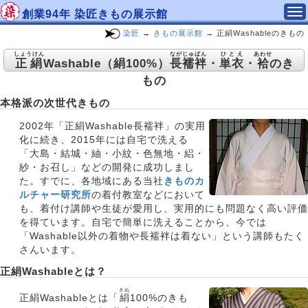
創業94年 染匠きもの展示館
染匠
→
きもの展示館
→ 正絹Washableのきもの
しょうけん
ながじゅばん
ひとえ
あわせ
正絹
Washable（絹100%）
長襦袢
・
単衣
・
袷
のき
もの
本格派の次世代きもの
2002年「正絹Washable長襦袢」の実用
化に続き、2015年には自宅で洗える
「大島・結城・紬・小紋・色無地・絽・
紗・お召し」などの開発に成功しまし
た。すでに、各地域にある当社
きものカ
ルチャー研究所
の着付教室などにおいて
も、着付け講師や生徒が愛用し、実用的にも問題なく高い評価
を得ています。自宅で簡単に洗えることから、今では
「Washable以外の着物や長襦袢は着ない」という講師もたく
さんいます。
正絹Washableとは？
きぬ
正絹Washableとは「
絹
100%のきも