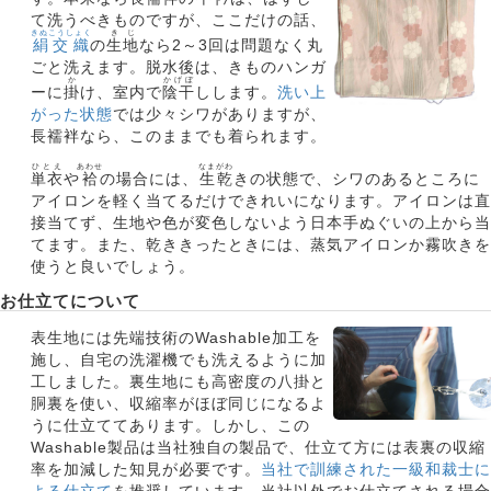
て洗うべきものですが、ここだけの話、
きぬこうしょく
きじ
絹交織
の
生地
なら2～3回は問題なく丸
ごと洗えます。脱水後は、きものハンガ
か
かげぼ
ーに
掛
け、室内で
陰干
しします。
洗い上
がった状態
では少々シワがありますが、
長襦袢なら、このままでも着られます。
ひとえ
あわせ
なまがわ
単衣
や
袷
の場合には、
生乾
きの状態で、シワのあるところに
アイロンを軽く当てるだけできれいになります。アイロンは直
接当てず、生地や色が変色しないよう日本手ぬぐいの上から当
てます。また、乾ききったときには、蒸気アイロンか霧吹きを
使うと良いでしょう。
お仕立てについて
表生地には先端技術のWashable加工を
施し、自宅の洗濯機でも洗えるように加
工しました。裏生地にも高密度の八掛と
胴裏を使い、収縮率がほぼ同じになるよ
うに仕立ててあります。しかし、この
Washable製品は当社独自の製品で、仕立て方には表裏の収縮
率を加減した知見が必要です。
当社で訓練された一級和裁士に