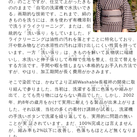
の」のことですが、仕立て上がったきも
ののままで「自宅の洗濯機で水洗いでき
る」画期的な技術です。これまで、絹の
きものを洗うには、水を使わず有機溶剤
で洗うドライクリーニング、または、伝
あら
は
統的な「
洗
い
張
り」をしていました。ド
ライクリーニングは油性の汚れを落とすことに特化しており、
汗や飲み物などの水溶性の汚れは溶け出しにくい性質を持って
あら
は
と
たんもの
はぬ
います。 一方「
洗
い
張
り」は、きものを
解
いて
反物
状に
端縫
しんしば
ふのり
きじ
いし、水洗いと
伸子張
りして
布糊
で
生地
を整え、仕立て替えを
する方法です。手間や暇を惜しまない本格的なお手入れ方法で
すが、やはり、加工期間が長く費用がかさみます。
そこで染匠では、かねてより正絹Washable長襦袢の開発に取
たび
いろお
ちぢ
り組んで参りました。当初は、洗濯する
度
に
色落
ちや
縮
みが
出て、とても売り物にはならない商品でした。しかし、2002
た
せいひん
年、約8年の歳月をかけて実用に
耐
えうる
製品
が出来上がりま
しちゃく
した。それ以後、当社の多くの着付け講師が
試着
し、洗濯機
く
かえ
の手洗いボタンで洗濯を
繰
り
返
しても、実用的に問題の無い
じっしょう
ことが
実証
されています。まだ、100%完成とは言えません
ちぢ
りつ
かいぜん
いろおち
が、
縮
み
率
も2%以下に
改善
し、
色落
ちもほとんど無くなりま
した。