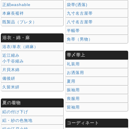
正絹washable
袋帯(洒落)
本麻長襦袢
九寸名古屋帯
既製品（プレタ）
八寸名古屋帯
半幅帯
浴衣・綿・麻
角帯（男物）
浴衣/単衣（綿麻）
帯〆帯上
近江縮み
小千谷縮み
礼装用
片貝木綿
お洒落用
備後絣
夏用
久留米絣
振袖用
喪服用
夏の着物
留袖用
絽の付け下げ
絽・紗の色無地
コーディネート