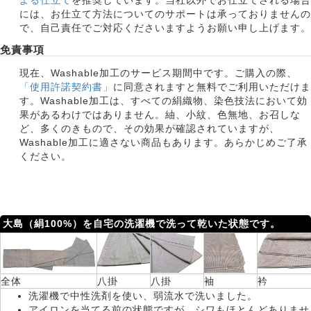
よる仕立て
を推奨しています。当社以外でお仕立てされる場合
には、お仕立て方法についてのサポートは承っておりませんの
で、自己責任でご対応くださいますようお願い申し上げます。
免責事項
現在、Washable加工のサービス期間中です。ご購入の際、
「使用許諾契約書」
に同意されますと無料でご利用いただけま
す。Washable加工は、すべての絹織物、染色技法において効
果があるわけではありません。紬、小紋、色無地、お召しな
ど、多くのきもので、その効果が確認されていますが、
Washable加工に適さない商品もあります。あらかじめご了承
ください。
大島（絹100%）を自宅の洗濯機で洗って乾いた状態です。
全体
八掛
八掛
袖
衿
洗濯機で中性洗剤を使い、弱流水で洗いました。
アイロンを当てる前の状態ですが、シワもほとんどありませ