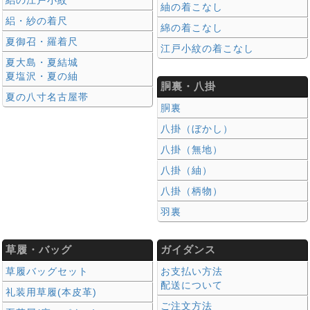
絽の江戸小紋
紬の着こなし
絽・紗の着尺
綿の着こなし
夏御召・羅着尺
江戸小紋の着こなし
夏大島・夏結城
夏塩沢・夏の紬
胴裏・八掛
夏の八寸名古屋帯
胴裏
八掛（ぼかし）
八掛（無地）
八掛（紬）
八掛（柄物）
羽裏
草履・バッグ
ガイダンス
草履バッグセット
お支払い方法
配送について
礼装用草履(本皮革)
ご注文方法