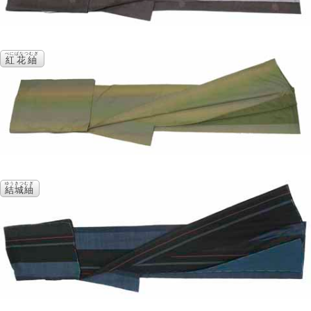
べにばなつむぎ
紅花紬
ゆうきつむぎ
結城紬