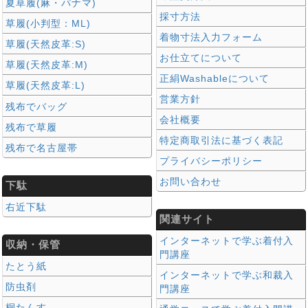
夏草履(麻・パナマ)
採寸方法
草履(小判型：ML)
着物寸法入力フォーム
草履(天然皮革:S)
お仕立てについて
草履(天然皮革:M)
正絹Washableについて
草履(天然皮革:L)
営業方針
残布でバッグ
会社概要
残布で草履
特定商取引法に基づく表記
残布で名古屋帯
プライバシーポリシー
お問い合わせ
下駄
右近下駄
関連サイト
インターネットで学ぶ着付入
収納・保管
門講座
たとう紙
インターネットで学ぶ和裁入
防虫剤
門講座
桐たんす