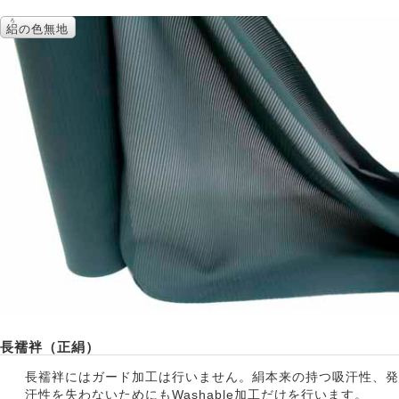
ろ
絽
の色無地
長襦袢（正絹）
長襦袢にはガード加工は行いません。絹本来の持つ吸汗性、発
汗性を失わないためにもWashable加工だけを行います。