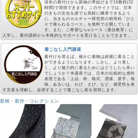
浴衣の着付けから留袖の帯結びまで16教程(32
時間)で習得できます。このサイトでは、日本
のきもの文化を誰でも気軽に継承できるよう
に、当きものカルチャー研究所の初等科「ひと
りで着られるコース」を無料で公開していま
す。また、ご希望ならeコース（通信教育）に
入学し、着付講師から本格的なサポートを受けることもできます。
着こなし入門講座
着付けを習えば、確かに着物は綺麗に着ること
ができるようになります。しかし、より美し
く、より魅力的に着るためにはどうしたら良い
でしょうか？本講座では、日本の伝統的な感性
表現である「上品、粋、格式、洒落、派手、地
味、あるいは、わび、さび」など、感受性を表
す言葉を理解し、会得することで着こなし術を習得します。
新柄・新作・コレクション