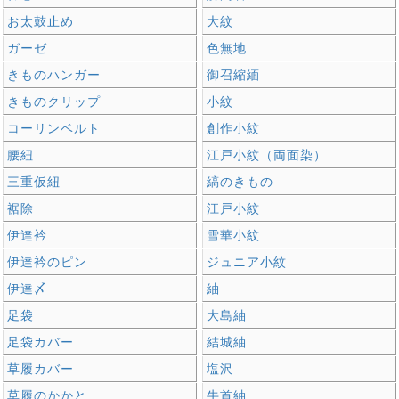
お太鼓止め
大紋
ガーゼ
色無地
きものハンガー
御召縮緬
きものクリップ
小紋
コーリンベルト
創作小紋
腰紐
江戸小紋（両面染）
三重仮紐
縞のきもの
裾除
江戸小紋
伊達衿
雪華小紋
伊達衿のピン
ジュニア小紋
伊達〆
紬
足袋
大島紬
足袋カバー
結城紬
草履カバー
塩沢
草履のかかと
牛首紬