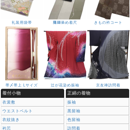
礼装用袋帯
﨟纈染め着尺
きもの衿コート
帯〆帯上 Lサイズ
辻が花染め振袖
京友禅訪問着
着付小物
正絹の着物
衣裳敷
振袖
ウエストベルト
黒留袖
衣紋抜き
色留袖
衿芯
訪問着