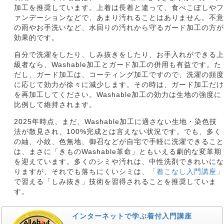
加工を推奨しています。上着は長着と違って、食べこぼしやフ
ァンデーションなどで、あまり汚れることはありません。不意
の雨やお手洗いなど、水回りの汚れから守るガード加工の方が
効果的です。
自分で洗濯をしたり、しみ抜きをしたり、お手入れができる上
級者なら、Washable加工とガード加工の併用も有益です。た
だし、ガード加工は、コーティング加工ですので、洗濯の頻度
に応じて効力が徐々に減少します。その時は、ガード加工だけ
を再加工してください。Washable加工の効力は生地の強度に
比例して維持されます。
2025年時点、まだ、Washable加工に適さない生地・染色技
法が散見され、100%完成とは言えない状況です。でも、多く
の紬、小紋、色無地、御召などが自宅で手軽に洗濯できること
は、まさに「きものWashable革命」ともいえる劇的な変革期
を迎えています。多くのシミや汚れは、中性洗剤できれいにな
りますが、それでも落ちにくいシミは、
「着こなし入門講座」
で習える「しみ抜き」技術を習得されることを推奨していま
す。
インターネットで学ぶ着付入門講座