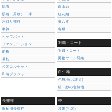
肌着
白山紬
肌着（男物）・褌
紅花紬
汗取り襦袢
黄八丈
半衿
喪服
ヒップパット
羽織・コート
ファンデーション
羽織・コート
前板
男物ウール羽織
帯枕
和装コルセット
白生地
和装ブラジャー
色無地(お誂え)
絽・紗の色無地
長襦袢
帯
振袖用長襦袢
袋帯(礼装)