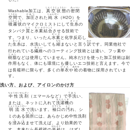
しんくうじょうたい
みっぺい
Washable加工は、
真空状態
の
密閉
くうかん
かあつ
じゅんすい
空間
で、
加圧
された
純水
（H2O）を
ふんむじょう
きいと
噴霧状
のマイクロミストにして
生糸
の
しつ
すいそ
けつごう
タンパク
質
と
水素
結合
させる技術で
すいそ
す。つまり、いったん
水素
と化学反応し
きいと
ちぢ
わけ
た
生糸
は、水洗いしても
縮
まないと言う
訳
です。同業他社で
せんい
行われている
繊維
へのコーティング技術とは違い、フッ素や
じゅし
樹脂
などは使用していません。純水だけを使った加工技術は副
作用もなく、体にも環境にも優しいエコ技術と言えます。今で
ひとえ
あわせ
は長襦袢に限らず、多くの
単衣
や
袷
の着物に採用されていま
す。
洗い方、および、アイロンのかけ方
ちゅうせいせんざい
てあら
中性洗剤
（エマールなど）で
手洗
い、
せんたくき
または、ネットに入れて
洗濯機
の
じゃくりゅうすい
そでぐち
よご
弱流水
で洗います。
袖口
の
汚
れ、シ
かしょ
ミのある
箇所
には、あらかじめ中性洗剤
し
こ
を
浸
み
込
ませて洗えば、より効果的で
はんえり
す。本来なら長襦袢の
半衿
は、はずし