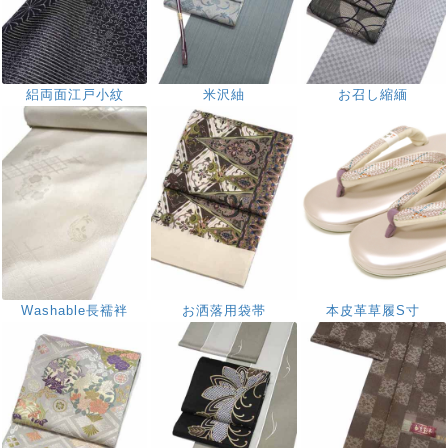
絽両面江戸小紋
米沢紬
お召し縮緬
Washable長襦袢
お洒落用袋帯
本皮革草履S寸