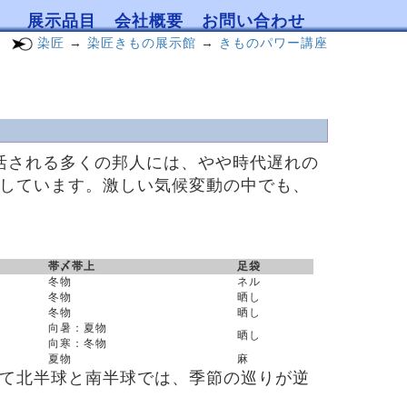
展示品目
会社概要
お問い合わせ
染匠
→
染匠きもの展示館
→
きものパワー講座
生活される多くの邦人には、やや時代遅れの
しています。激しい気候変動の中でも、
帯〆帯上
足袋
冬物
ネル
冬物
晒し
冬物
晒し
向暑：夏物
晒し
向寒：冬物
夏物
麻
て北半球と南半球では、季節の巡りが逆