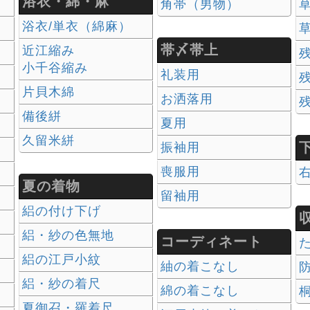
浴衣・綿・麻
角帯（男物）
草
浴衣/単衣（綿麻）
草
帯〆帯上
近江縮み
小千谷縮み
礼装用
片貝木綿
お洒落用
）
備後絣
夏用
久留米絣
振袖用
喪服用
夏の着物
留袖用
絽の付け下げ
絽・紗の色無地
コーディネート
絽の江戸小紋
紬の着こなし
絽・紗の着尺
綿の着こなし
夏御召・羅着尺