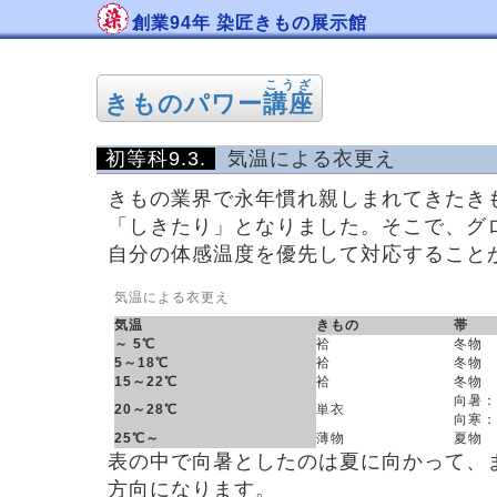
創業94年 染匠きもの展示館
こうざ
きものパワー
講座
初等科9.3.
気温による衣更え
きもの業界で永年慣れ親しまれてきたきも
「しきたり」となりました。そこで、グ
自分の体感温度を優先して対応すること
気温による衣更え
気温
きもの
帯
～ 5℃
袷
冬物
5～18℃
袷
冬物
15～22℃
袷
冬物
向暑：
20～28℃
単衣
向寒：
25℃～
薄物
夏物
表の中で向暑としたのは夏に向かって、
方向になります。