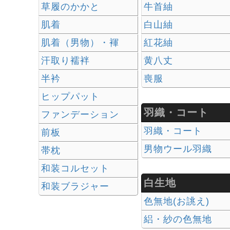
草履のかかと
牛首紬
肌着
白山紬
肌着（男物）・褌
紅花紬
汗取り襦袢
黄八丈
半衿
喪服
ヒップパット
羽織・コート
ファンデーション
羽織・コート
前板
男物ウール羽織
帯枕
和装コルセット
白生地
和装ブラジャー
色無地(お誂え)
絽・紗の色無地