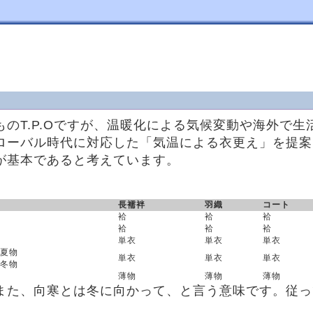
のT.P.Oですが、温暖化による気候変動や海外で
ローバル時代に対応した「気温による衣更え」を提案
が基本であると考えています。
長襦袢
羽織
コート
袷
袷
袷
袷
袷
袷
単衣
単衣
単衣
夏物
単衣
単衣
単衣
冬物
薄物
薄物
薄物
また、向寒とは冬に向かって、と言う意味です。従っ