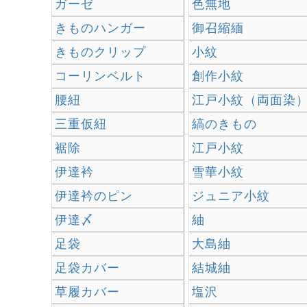
ガーゼ
色無地
きものハンガー
御召縮緬
きものクリップ
小紋
コーリンベルト
創作小紋
腰紐
江戸小紋（両面染
三重仮紐
縞のきもの
裾除
江戸小紋
伊達衿
雪華小紋
伊達衿のピン
ジュニア小紋
伊達〆
紬
足袋
大島紬
足袋カバー
結城紬
草履カバー
塩沢