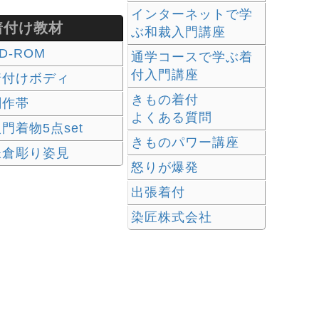
インターネットで学
着付け教材
ぶ和裁入門講座
D-ROM
通学コースで学ぶ着
付入門講座
着付けボディ
きもの着付
創作帯
よくある質問
門着物5点set
きものパワー講座
鎌倉彫り姿見
怒りが爆発
出張着付
染匠株式会社