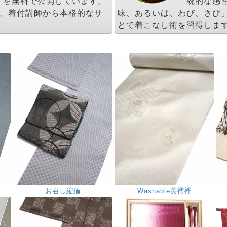
」を無料で公開しています。
統的な感
し、着付講師から本格的なサ
味、あるいは、わび、さび
とで着こなし術を習得しま
お召し縮緬
Washable長襦袢