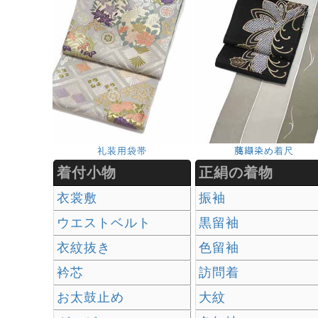
礼装用袋帯
﨟纈染め着尺
着付小物
正絹の着物
衣裳敷
振袖
ウエストベルト
黒留袖
衣紋抜き
色留袖
衿芯
訪問着
お太鼓止め
大紋