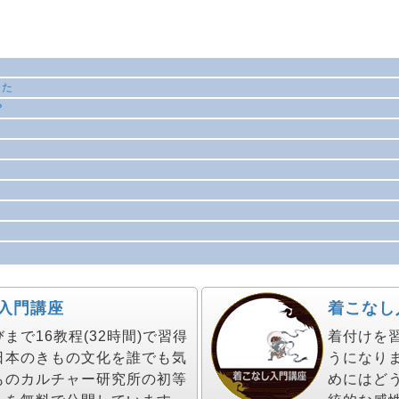
った
？
入門講座
着こなし
で16教程(32時間)で習得
着付けを
日本のきもの文化を誰でも気
うになり
ものカルチャー研究所の初等
めにはど