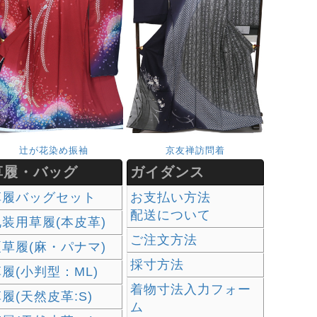
辻が花染め振袖
京友禅訪問着
草履・バッグ
ガイダンス
草履バッグセット
お支払い方法
配送について
礼装用草履(本皮革)
ご注文方法
夏草履(麻・パナマ)
採寸方法
履(小判型：ML)
着物寸法入力フォー
履(天然皮革:S)
ム