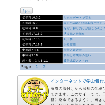
前へ
初等科10.3.1
浴衣をデートで着る
初等科16.7.
きものwashable革命が始ま
初等科16.8.
なぜ、押し売りが起こるのか
初等科17.15.2
博多織と歌舞伎
初等科17.15.3
献上柄
初等科17.19.1
御召縮緬
中等科7.4.6
街着と普段着
中等科9.10.
袋帯と本袋帯の違い
続・着こなし3.1.1
葛飾北斎ときもの
Page
1
2
インターネットで学ぶ着付
浴衣の着付けから留袖の帯結びま
できます。このサイトでは、
軽に継承できるように、当き