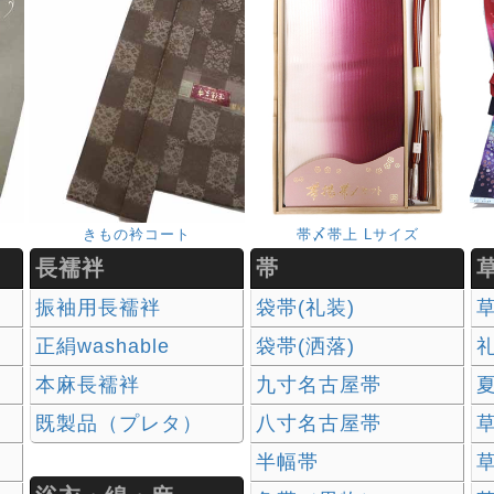
きもの衿コート
帯〆帯上 Lサイズ
長襦袢
帯
振袖用長襦袢
袋帯(礼装)
正絹washable
袋帯(洒落)
本麻長襦袢
九寸名古屋帯
既製品（プレタ）
八寸名古屋帯
草
半幅帯
草