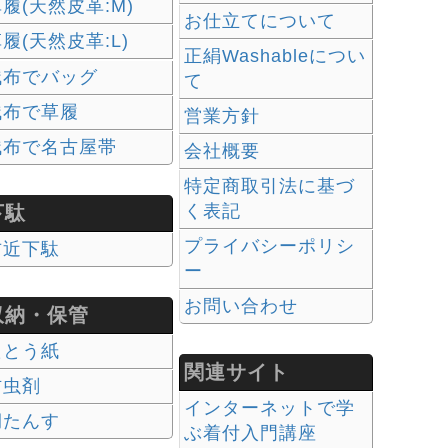
履(天然皮革:M)
お仕立てについて
履(天然皮革:L)
正絹Washableについ
残布でバッグ
て
残布で草履
営業方針
残布で名古屋帯
会社概要
特定商取引法に基づ
く表記
下駄
プライバシーポリシ
右近下駄
ー
お問い合わせ
収納・保管
たとう紙
関連サイト
防虫剤
インターネットで学
桐たんす
ぶ着付入門講座