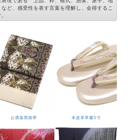
性表現である「上品、粋、格式、洒落、派手、地
」など、感受性を表す言葉を理解し、会得するこ
す。
お洒落用袋帯
本皮革草履S寸