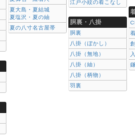
江戸小紋の着こなし
夏大島・夏結城
夏塩沢・夏の紬
胴裏・八掛
C
夏の八寸名古屋帯
胴裏
八掛（ぼかし）
八掛（無地）
入
八掛（紬）
八掛（柄物）
羽裏