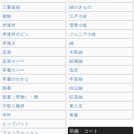
三重仮紐
縞のきもの
裾除
江戸小紋
伊達衿
雪華小紋
伊達衿のピン
ジュニア小紋
伊達〆
紬
足袋
大島紬
足袋カバー
結城紬
草履カバー
塩沢
草履のかかと
牛首紬
肌着
白山紬
肌着（男物）・褌
紅花紬
汗取り襦袢
黄八丈
半衿
喪服
ヒップパット
羽織・コート
ファンデーション