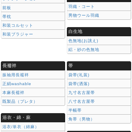
羽織・コート
前板
男物ウール羽織
帯枕
和装コルセット
白生地
和装ブラジャー
色無地(お誂え)
絽・紗の色無地
長襦袢
帯
振袖用長襦袢
袋帯(礼装)
正絹washable
袋帯(洒落)
本麻長襦袢
九寸名古屋帯
既製品（プレタ）
八寸名古屋帯
半幅帯
浴衣・綿・麻
角帯（男物）
浴衣/単衣（綿麻）