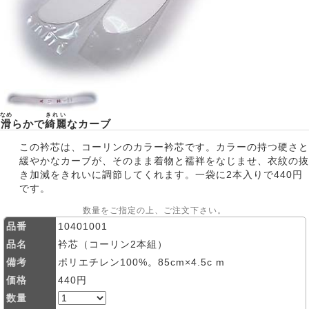
なめ
きれい
滑
らかで
綺麗
なカーブ
この衿芯は、コーリンのカラー衿芯です。カラーの持つ硬さと
緩やかなカーブが、そのまま着物と襦袢をなじませ、衣紋の抜
き加減をきれいに調節してくれます。一袋に2本入りで440円
です。
数量をご指定の上、ご注文下さい。
品番
10401001
品名
衿芯（コーリン2本組）
備考
ポリエチレン100%。85cm×4.5c m
価格
440円
数量