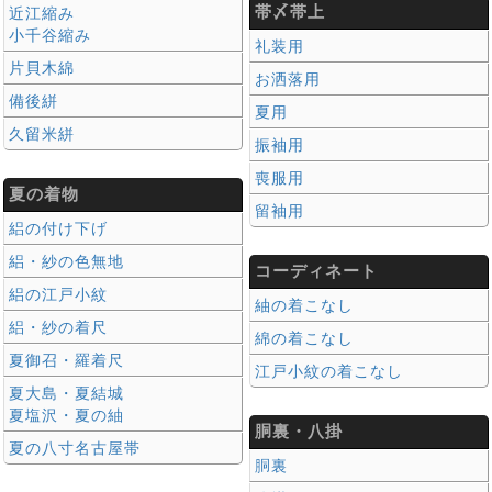
帯〆帯上
近江縮み
小千谷縮み
礼装用
片貝木綿
お洒落用
備後絣
夏用
久留米絣
振袖用
喪服用
夏の着物
留袖用
絽の付け下げ
絽・紗の色無地
コーディネート
絽の江戸小紋
紬の着こなし
絽・紗の着尺
綿の着こなし
夏御召・羅着尺
江戸小紋の着こなし
夏大島・夏結城
夏塩沢・夏の紬
胴裏・八掛
夏の八寸名古屋帯
胴裏