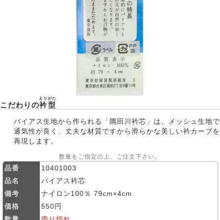
えりがた
こだわりの
衿型
バイアス生地から作られる「隅田川衿芯」は、メッシュ生地で
通気性が良く、丈夫な材質ですから滑らかな美しい衿カーブを
再現します。
数量をご指定の上、ご注文下さい。
品番
10401003
品名
バイアス衿芯
備考
ナイロン100％ 79cm×4cm
価格
550円
数量
売り切れ