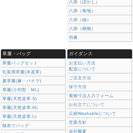
八掛（ぼかし）
八掛（無地）
八掛（紬）
八掛（柄物）
羽裏
草履・バッグ
ガイダンス
草履バッグセット
お支払い方法
配送について
礼装用草履(本皮革)
ご注文方法
夏草履(麻・パナマ)
採寸方法
草履(小判型：ML)
着物寸法入力フォーム
草履(天然皮革:S)
お仕立てについて
草履(天然皮革:M)
正絹Washableについて
草履(天然皮革:L)
営業方針
残布でバッグ
会社概要