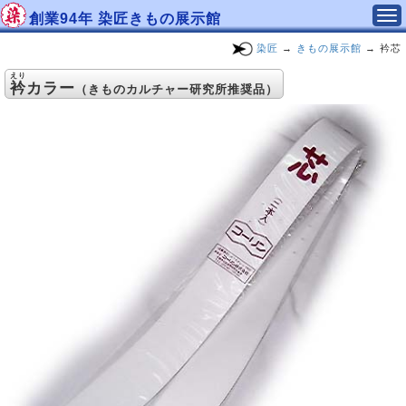
創業94年 染匠きもの展示館
染匠
→
きもの展示館
→ 衿芯
えり
衿
カラー
（きものカルチャー研究所推奨品）