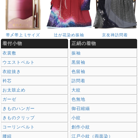
帯〆帯上 Lサイズ
辻が花染め振袖
京友禅訪問着
着付小物
正絹の着物
衣裳敷
振袖
ウエストベルト
黒留袖
衣紋抜き
色留袖
衿芯
訪問着
お太鼓止め
大紋
ガーゼ
色無地
きものハンガー
御召縮緬
きものクリップ
小紋
コーリンベルト
創作小紋
腰紐
江戸小紋（両面染）