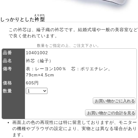
えりがた
しっかりとした
衿型
この衿芯は、綸子織の衿芯です。結婚式場や一般の美容室など
で良く使われています。
数量をご指定の上、ご注文下さい。
品番
10401002
品名
衿芯（綸子）
備考
表：レーヨン100％ 芯：ポリエチレン。
79cm×4.5cm
価格
605円
数量
画面上の色の再現性には特に留意しておりますが、モニター
の機種やブラウザの設定により、実物とは異なる場合があり
ます。