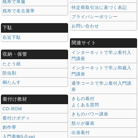
残布で草履
特定商取引法に基づく表記
残布で名古屋帯
プライバシーポリシー
お問い合わせ
下駄
右近下駄
関連サイト
インターネットで学ぶ着付入
収納・保管
門講座
たとう紙
インターネットで学ぶ和裁入
防虫剤
門講座
桐たんす
通学コースで学ぶ着付入門講
座
きもの着付
着付け教材
よくある質問
CD-ROM
きものパワー講座
着付けボディ
怒りが爆発
創作帯
出張着付
入門着物5点set