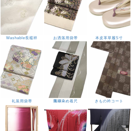
Washable長襦袢
お洒落用袋帯
本皮革草履S寸
礼装用袋帯
﨟纈染め着尺
きもの衿コート