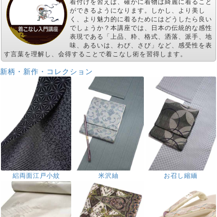
着付けを習えば、確かに着物は綺麗に着ること
ができるようになります。しかし、より美し
く、より魅力的に着るためにはどうしたら良い
でしょうか？本講座では、日本の伝統的な感性
表現である「上品、粋、格式、洒落、派手、地
味、あるいは、わび、さび」など、感受性を表
す言葉を理解し、会得することで着こなし術を習得します。
新柄・新作・コレクション
絽両面江戸小紋
米沢紬
お召し縮緬