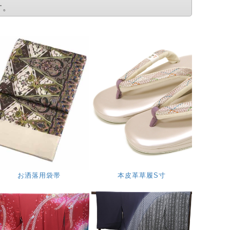
す。
お洒落用袋帯
本皮革草履S寸