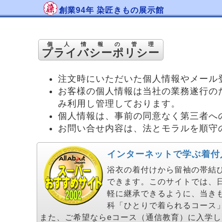
創業94年 染匠きもの展示館
個人情報の管理
プライバシーポリシー
注文時にいただいた個人情報やメール
お客様の個人情報は当社の業務遂行の
み利用し管理しております。
個人情報は、事前の同意なく第三者へ
お問い合せ内容は、法とモラルを順守
インターネットで学ぶ着付
浴衣の着付けから留袖の帯結びま
できます。このサイトでは、
軽に継承できるように、当き
科「ひとりで着られるコース
また、ご希望ならeコース（通信教育）に入学