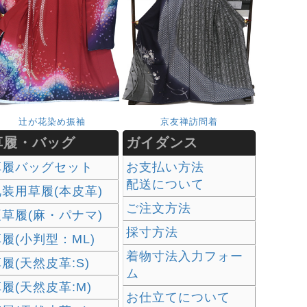
辻が花染め振袖
京友禅訪問着
草履・バッグ
ガイダンス
草履バッグセット
お支払い方法
配送について
礼装用草履(本皮革)
ご注文方法
夏草履(麻・パナマ)
採寸方法
履(小判型：ML)
着物寸法入力フォー
履(天然皮革:S)
ム
履(天然皮革:M)
お仕立てについて