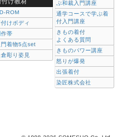
着付け教材
ぶ和裁入門講座
D-ROM
通学コースで学ぶ着
付入門講座
着付けボディ
きもの着付
創作帯
よくある質問
門着物5点set
きものパワー講座
鎌倉彫り姿見
怒りが爆発
出張着付
染匠株式会社