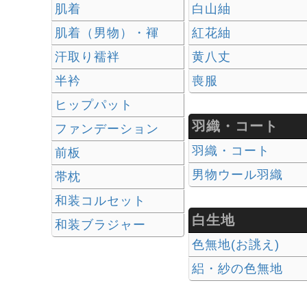
肌着
白山紬
肌着（男物）・褌
紅花紬
汗取り襦袢
黄八丈
半衿
喪服
ヒップパット
羽織・コート
ファンデーション
羽織・コート
前板
男物ウール羽織
帯枕
和装コルセット
白生地
和装ブラジャー
色無地(お誂え)
絽・紗の色無地