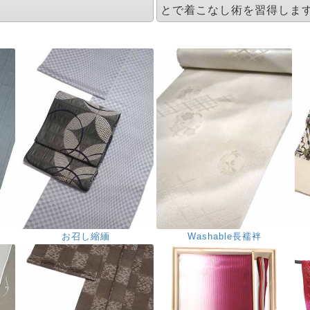
とで着こなし術を習得しま
お召し縮緬
Washable長襦袢