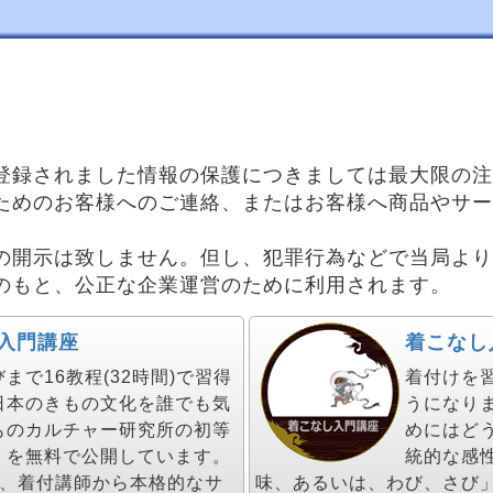
登録されました情報の保護につきましては最大限の注
ためのお客様へのご連絡、またはお客様へ商品やサー
の開示は致しません。但し、犯罪行為などで当局より
のもと、公正な企業運営のために利用されます。
入門講座
着こなし
で16教程(32時間)で習得
着付けを
日本のきもの文化を誰でも気
うになり
ものカルチャー研究所の初等
めにはど
」を無料で公開しています。
統的な感
し、着付講師から本格的なサ
味、あるいは、わび、さび