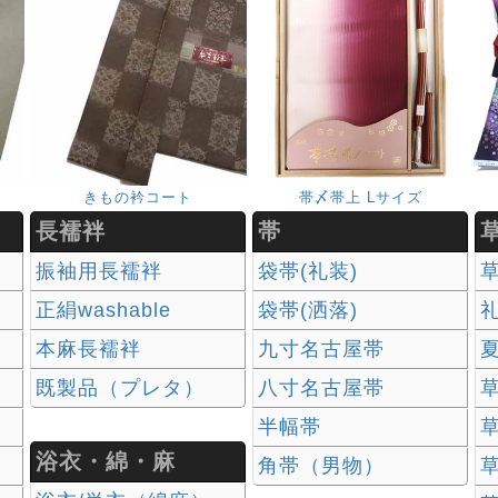
きもの衿コート
帯〆帯上 Lサイズ
長襦袢
帯
振袖用長襦袢
袋帯(礼装)
正絹washable
袋帯(洒落)
本麻長襦袢
九寸名古屋帯
既製品（プレタ）
八寸名古屋帯
草
半幅帯
草
浴衣・綿・麻
角帯（男物）
草