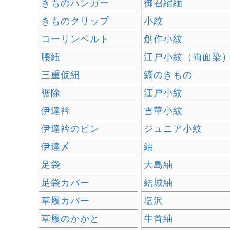
きものハンガー
御召縮緬
きものクリップ
小紋
コーリンベルト
創作小紋
腰紐
江戸小紋（両面染
三重仮紐
縞のきもの
裾除
江戸小紋
伊達衿
雪華小紋
伊達衿のピン
ジュニア小紋
伊達〆
紬
足袋
大島紬
足袋カバー
結城紬
草履カバー
塩沢
草履のかかと
牛首紬