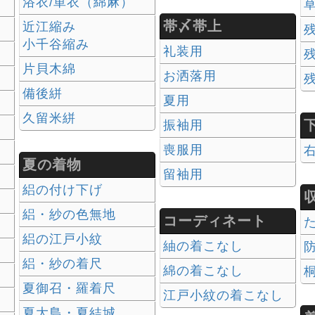
浴衣/単衣（綿麻）
草
帯〆帯上
近江縮み
小千谷縮み
礼装用
片貝木綿
お洒落用
）
備後絣
夏用
久留米絣
振袖用
喪服用
夏の着物
留袖用
絽の付け下げ
絽・紗の色無地
コーディネート
絽の江戸小紋
紬の着こなし
絽・紗の着尺
綿の着こなし
夏御召・羅着尺
江戸小紋の着こなし
夏大島・夏結城