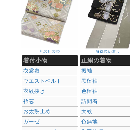
礼装用袋帯
﨟纈染め着尺
着付小物
正絹の着物
衣裳敷
振袖
ウエストベルト
黒留袖
衣紋抜き
色留袖
衿芯
訪問着
お太鼓止め
大紋
ガーゼ
色無地