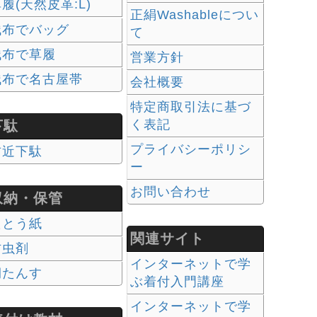
履(天然皮革:L)
正絹Washableについ
残布でバッグ
て
残布で草履
営業方針
残布で名古屋帯
会社概要
特定商取引法に基づ
く表記
下駄
プライバシーポリシ
右近下駄
ー
お問い合わせ
収納・保管
たとう紙
関連サイト
防虫剤
インターネットで学
桐たんす
ぶ着付入門講座
インターネットで学