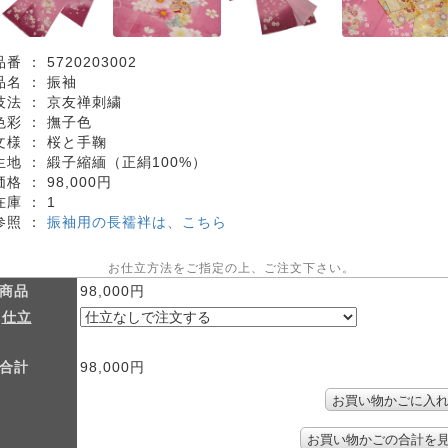
品番 ：
5720203002
品名 ：
振袖
技法 ：
京友禅刺繍
色彩 ：
撫子色
文様 ：
桜と手鞠
生地 ：
緞子縮緬（正絹100%）
価格 ：
98,000円
在庫 ：
1
参照 ：
振袖用の長襦袢は、こちら
お仕立方法をご指定の上、ご注文下さい。
商品
98,000円
仕立
合計
98,000円