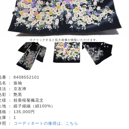
※クリックすると拡大画像が御覧いただけます。
品番 ：
8408552101
品名 ：
振袖
技法 ：
京友禅
色彩 ：
艶黒
文様 ：
枝垂桜菊楓花文
生地 ：
緞子縮緬（絹100%）
価格 ：
135,000円
在庫 ：
1
参照 ：
コーディネートの修得は、こちら