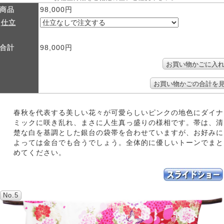
商品
98,000円
仕立
合計
98,000円
春秋を代表する美しい花々が可愛らしいピンクの地色にダイナ
ミックに咲き乱れ、まさに人生真っ盛りの様相です。帯は、清
楚な白を基調とした銀台の袋帯を合わせていますが、お好みに
よっては金台でも合うでしょう。全体的に優しいトーンでまと
めてください。
No.5