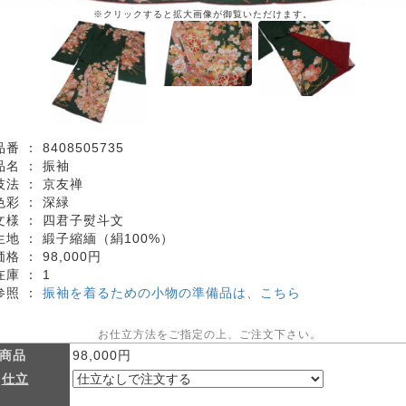
※クリックすると拡大画像が御覧いただけます。
品番 ：
8408505735
品名 ：
振袖
技法 ：
京友禅
色彩 ：
深緑
文様 ：
四君子熨斗文
生地 ：
緞子縮緬（絹100%）
価格 ：
98,000円
在庫 ：
1
参照 ：
振袖を着るための小物の準備品は、こちら
お仕立方法をご指定の上、ご注文下さい。
商品
98,000円
仕立