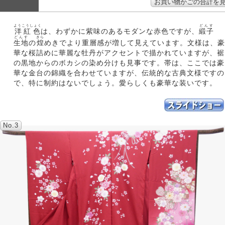
ようこうしょく
どんす
洋紅色
は、わずかに紫味のあるモダンな赤色ですが、
緞子
どんす
きら
生地
の
煌
めきでより重層感が増して見えています。文様は、豪
華な桜詰めに華麗な牡丹がアクセントで描かれていますが、裾
の黒地からのボカシの染め分けも見事です。帯は、ここでは豪
華な金台の錦織を合わせていますが、伝統的な古典文様ですの
で、特に制約はないでしょう。愛らしくも豪華な装いです。
No.3