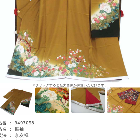
※クリックすると拡大画像が御覧いただけます。
品番 ：
9497058
品名 ：
振袖
技法 ：
京友禅