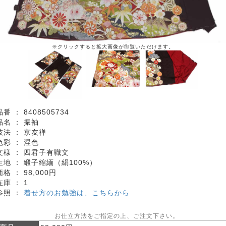
※クリックすると拡大画像が御覧いただけます。
品番 ：
8408505734
品名 ：
振袖
技法 ：
京友禅
色彩 ：
涅色
文様 ：
四君子有職文
生地 ：
緞子縮緬（絹100%）
価格 ：
98,000円
在庫 ：
1
参照 ：
着せ方のお勉強は、こちらから
お仕立方法をご指定の上、ご注文下さい。