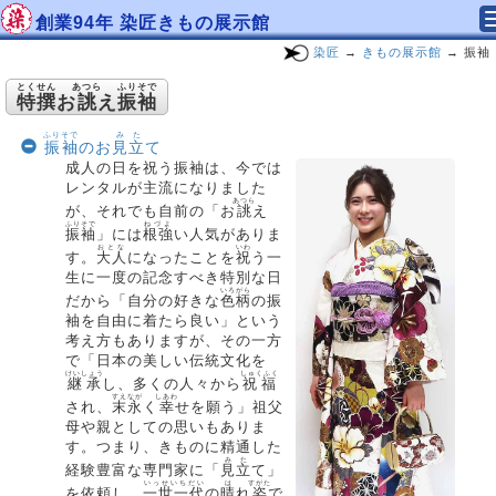
創業94年 染匠きもの展示館
染匠
→
きもの展示館
→ 振袖
とくせん
あつら
ふりそで
特撰
お
誂
え
振袖
ふりそで
みた
振袖
のお
見立
て
成人の日を祝う振袖は、今では
レンタルが主流になりました
あつら
が、それでも自前の「お
誂
え
ふりそで
ねづよ
振袖
」には
根強
い人気がありま
おとな
いわ
す。
大人
になったことを
祝
う一
生に一度の記念すべき特別な日
いろがら
だから「自分の好きな
色柄
の振
袖を自由に着たら良い」という
考え方もありますが、その一方
で「日本の美しい伝統文化を
けいしょう
しゅくふく
継承
し、多くの人々から
祝福
すえなが
しあわ
され、
末永
く
幸
せを願う」祖父
母や親としての思いもありま
す。つまり、きものに精通した
みた
経験豊富な専門家に「
見立
て」
いっせいちだい
は
すがた
を依頼し、
一世一代
の
晴
れ
姿
で