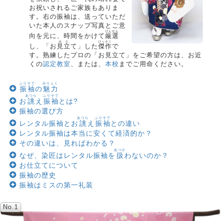
お祝いされるご家族もありま
す。右の振袖は、送っていただ
いた本人のスナップ写真とご意
げんせん
向を元に、時間をかけて
厳選
みた
けっさく
し、「お
見立
て」した
傑作
で
す。熟練したプロの「お見立て」をご希望の方は、お近
くの
認定教室
、または、
本校
までご用命ください。
ふりそで
みりょく
振袖
の
魅力
あつら
ふりそで
お
誂
え
振袖
とは?
振袖の選び方
あつら
ふりそで
レンタル振袖とお
誂
え
振袖
との違い
レンタル振袖は本当に安くて経済的か？
その違いは、見ればわかる？
あつか
なぜ、染匠はレンタル振袖を
扱
わないのか？
お仕立てについて
振袖の歴史
振袖はミスの第一礼装
No.1