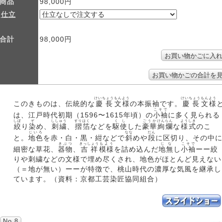
商品
98,000円
仕立
合計
98,000円
けいちょう
もんよう
けいちょう
もんよう
このきものは、伝統的な
慶長
文様
の本振袖です。
慶長
文様
こそで
は、江戸時代初期（1596〜1615年頃）の
小袖
に多く見られる
しぼ
ぞ
ししゅう
すりはく
くし
ごうか
けんらん
ようしき
絞
り
染
め、
刺繍
、
摺箔
などを
駆使
した
豪華
絢爛
な
様式
のこ
じいろ
なな
だん
と。
地色
を赤・白・黒・紺などで
斜
めや
段
に区切り、その中
きぶつ
きっしょう
もよう
じな
こそで
細密な草花、
器物
、
吉祥
模様
を詰め込んだ
地無
し
小袖
ーー絞
りや刺繍などの文様で埋め尽くされ、地色がほとんど見えない
（＝地が無い）ーーが特徴で、桃山時代の濃厚な気風を継承し
ています。（資料：京都工芸染匠協同組合）
No.8