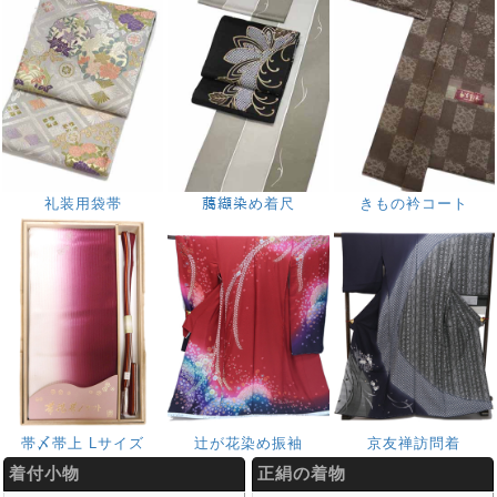
礼装用袋帯
﨟纈染め着尺
きもの衿コート
帯〆帯上 Lサイズ
辻が花染め振袖
京友禅訪問着
着付小物
正絹の着物