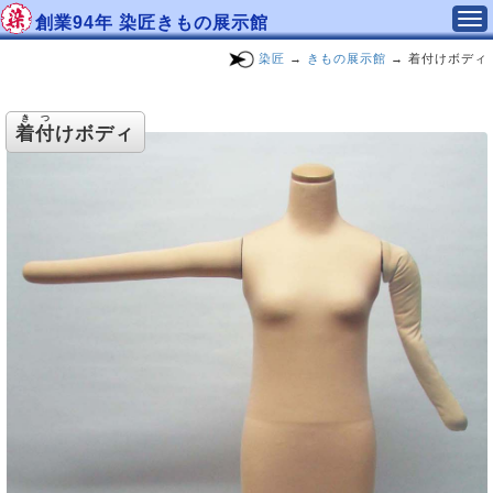
創業94年 染匠きもの展示館
染匠
→
きもの展示館
→ 着付けボディ
きつ
着付
けボディ