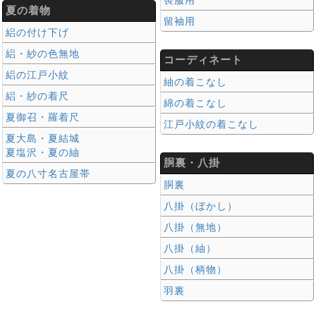
夏の着物
留袖用
絽の付け下げ
絽・紗の色無地
コーディネート
絽の江戸小紋
紬の着こなし
絽・紗の着尺
綿の着こなし
夏御召・羅着尺
江戸小紋の着こなし
夏大島・夏結城
夏塩沢・夏の紬
胴裏・八掛
夏の八寸名古屋帯
胴裏
八掛（ぼかし）
八掛（無地）
八掛（紬）
八掛（柄物）
羽裏