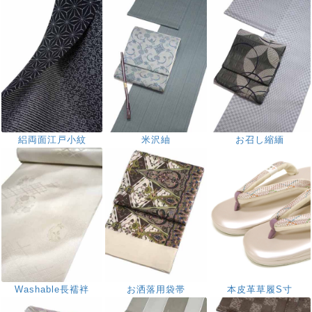
絽両面江戸小紋
米沢紬
お召し縮緬
Washable長襦袢
お洒落用袋帯
本皮革草履S寸