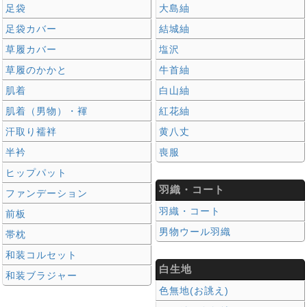
足袋
大島紬
足袋カバー
結城紬
草履カバー
塩沢
草履のかかと
牛首紬
肌着
白山紬
肌着（男物）・褌
紅花紬
汗取り襦袢
黄八丈
半衿
喪服
ヒップパット
羽織・コート
ファンデーション
羽織・コート
前板
男物ウール羽織
帯枕
和装コルセット
白生地
和装ブラジャー
色無地(お誂え)