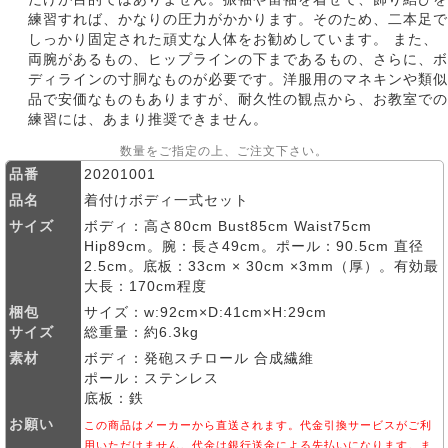
練習すれば、かなりの圧力がかかります。そのため、二本足で
しっかり固定された頑丈な人体をお勧めしています。 また、
両腕があるもの、ヒップラインの下まであるもの、さらに、ボ
ディラインの寸胴なものが必要です。洋服用のマネキンや類似
品で安価なものもありますが、耐久性の観点から、お教室での
練習には、あまり推奨できません。
数量をご指定の上、ご注文下さい。
品番
20201001
品名
着付けボディ一式セット
サイズ
ボディ：高さ80cm Bust85cm Waist75cm
Hip89cm。腕：長さ49cm。ポール：90.5cm 直径
2.5cm。底板：33cm × 30cm ×3mm（厚）。有効最
大長：170cm程度
梱包
サイズ：w:92cm×D:41cm×H:29cm
サイズ
総重量：約6.3kg
素材
ボディ：発砲スチロール 合成繊維
ポール：ステンレス
底板：鉄
お願い
この商品はメーカーから直送されます。代金引換サービスがご利
用いただけません。代金は銀行送金による先払いになります。ま