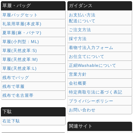
草履・バッグ
ガイダンス
草履バッグセット
お支払い方法
配送について
礼装用草履(本皮革)
ご注文方法
夏草履(麻・パナマ)
採寸方法
草履(小判型：ML)
着物寸法入力フォーム
草履(天然皮革:S)
お仕立てについて
草履(天然皮革:M)
正絹Washableについて
草履(天然皮革:L)
営業方針
残布でバッグ
会社概要
残布で草履
特定商取引法に基づく表記
残布で名古屋帯
プライバシーポリシー
お問い合わせ
下駄
右近下駄
関連サイト