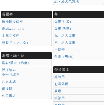
絽・紗の色無地
長襦袢
帯
振袖用長襦袢
袋帯(礼装)
正絹washable
袋帯(洒落)
本麻長襦袢
九寸名古屋帯
既製品（プレタ）
八寸名古屋帯
半幅帯
浴衣・綿・麻
角帯（男物）
浴衣/単衣（綿麻）
帯〆帯上
近江縮み
小千谷縮み
礼装用
片貝木綿
お洒落用
備後絣
夏用
久留米絣
振袖用
喪服用