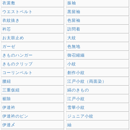
衣裳敷
振袖
ウエストベルト
黒留袖
衣紋抜き
色留袖
衿芯
訪問着
お太鼓止め
大紋
ガーゼ
色無地
きものハンガー
御召縮緬
きものクリップ
小紋
コーリンベルト
創作小紋
腰紐
江戸小紋（両面染）
三重仮紐
縞のきもの
裾除
江戸小紋
伊達衿
雪華小紋
伊達衿のピン
ジュニア小紋
伊達〆
紬