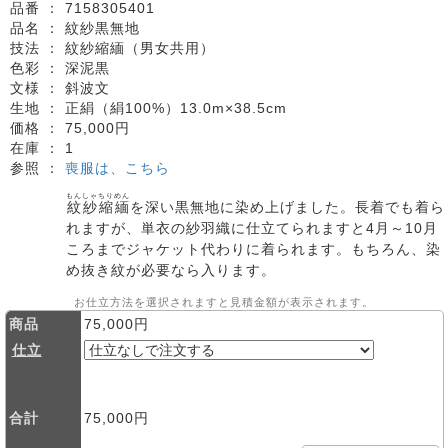
品番 ：
7158305401
品名 ：
紋紗黒無地
技法 ：
紋紗縮緬（男女共用）
色彩 ：
深泥黒
文様 ：
斜波文
生地 ：
正絹（絹100%）13.0m×38.5cm
価格 ：
75,000円
在庫 ：
1
参照 ：
喪服は、こちら
もんしゃちりめん
紋紗縮緬
を深い黒無地に染め上げました。長着でも着ら
れますが、単衣の紗羽織に仕立てられますと4月～10月
ころまでジャケット代わりに着られます。もちろん、染
め抜き紋が必要なら入ります。
お仕立方法を選択されますと見積金額が表示されます。
商品
75,000円
仕立
合計
75,000円