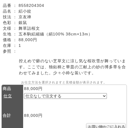
品番 ：
8558204304
品名 ：
絽小紋
技法 ：
京友禅
色彩 ：
銀鼠
文様 ：
舞草詰桜文
生地 ：
五本駒絽縮緬（絹100% 38cm×13m）
価格 ：
88,000円
在庫 ：
1
参照 ：
控えめで癖のない芝草文に涼し気な桜吹雪が舞っていま
す。ここでは、独鈷柄と華皿の三献上の紗の博多帯を合
わせてみました。少々小粋な装いです。
お仕立方法を選択されますと見積金額が表示されます。
商品
88,000円
仕立
合計
88,000円