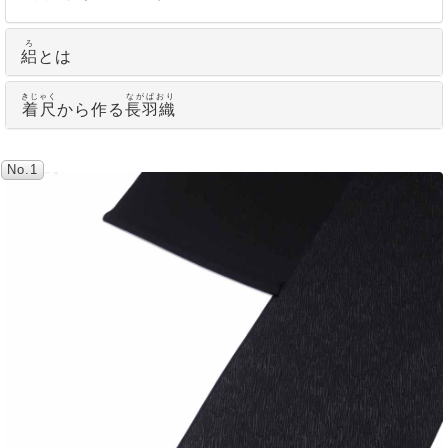
ろ
絽
とは
きじゃく
ながばおり
着尺
から作る
長羽織
No.1