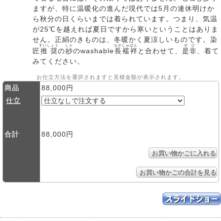
ますが、特に温暖化の進んだ現代では5月の連休明けか
ら秋分の日くらいまでは着られています。つまり、気温
が25℃を越えれば夏日ですから寒いということはありま
せん。正絹のきものは、冬暖かく夏涼しいものです。染
すいしょう
しゃ
ながじゅばん
ぜひ
匠
推奨
の
紗
のwashable
長襦袢
と合わせて、
是非
、着て
みてください。
お仕立方法を選択されますと見積金額が表示されます。
商品
88,000円
仕立
合計
88,000円