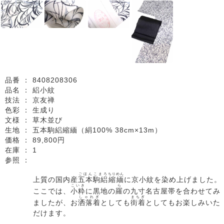
品番 ：
8408208306
品名 ：
絽小紋
技法 ：
京友禅
色彩 ：
生成り
文様 ：
草木並び
生地 ：
五本駒絽縮緬（絹100% 38cm×13m）
価格 ：
89,800円
在庫 ：
1
参照 ：
ごほん
こまろ
ちりめん
上質の国内産
五本
駒絽
縮緬
に京小紋を染め上げました。
こいき
ら
ここでは、
小粋
に黒地の
羅
の九寸名古屋帯を合わせてみ
しゃれぎ
まちぎ
ましたが、お
洒落着
としても
街着
としてもお楽しみいた
だけます。