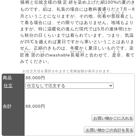
猫柄
と伝統文様の
猫足絣
を染め上げた絹100%の夏のき
ろ
ものです。
絽
は、礼装の場合には教科書通りだと7月～8
まちぎ
ふだんぎ
月ということになりますが、その他、
街着
や
普段着
とし
て着る場合には、その限りではありません。地域もより
ますが、特に温暖化の進んだ現代では5月の連休明けか
ら秋分の日くらいまでは着られています。つまり、気温
が25℃を越えれば夏日ですから寒いということはありま
せん。正絹のきものは、冬暖かく夏涼しいものです。染
すいしょう
しゃ
ながじゅばん
ぜひ
匠
推奨
の
紗
のwashable
長襦袢
と合わせて、
是非
、着て
みてください。
お仕立方法を選択されますと見積金額が表示されます。
商品
88,000円
仕立
合計
88,000円