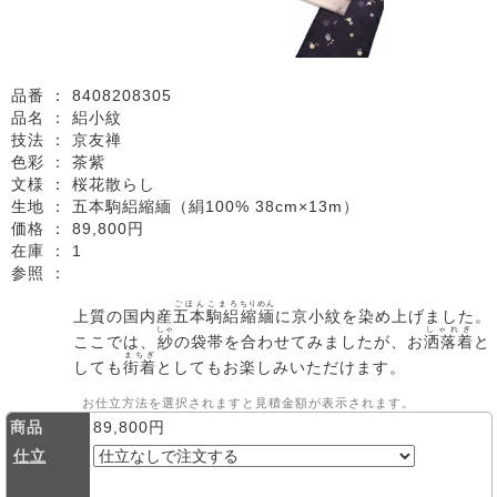
品番 ：
8408208305
品名 ：
絽小紋
技法 ：
京友禅
色彩 ：
茶紫
文様 ：
桜花散らし
生地 ：
五本駒絽縮緬（絹100% 38cm×13m）
価格 ：
89,800円
在庫 ：
1
参照 ：
ごほん
こまろ
ちりめん
上質の国内産
五本
駒絽
縮緬
に京小紋を染め上げました。
しゃ
しゃれぎ
ここでは、
紗
の袋帯を合わせてみましたが、お
洒落着
と
まちぎ
しても
街着
としてもお楽しみいただけます。
お仕立方法を選択されますと見積金額が表示されます。
商品
89,800円
仕立