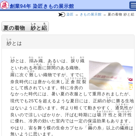
創業94年 染匠きもの展示館
染匠
→
きもの展示館
→ 夏の着物 紗と絽
しゃ
ろ
夏の着物
紗
と
絽
しゃ
紗
とは
しゃ
から
おり
もじ
おり
紗
とは、
搦
み
織
、あるいは、
捩
り
織
ふめん
すきま
といわれる
布面
に
隙間
のある織物。
ら
むずか
羅
に次ぐ
難
しい織物ですが、すでに
しょうそういん
ぎれ
奈良時代には唐から伝来し
正倉院
裂
として残されています。特に冷房の
なかった時代には、暑い夏の衣服として重用されましたが、
しゃ
現代でも25℃を超えるような夏日には、正絹の
紗
に勝る生地
つうきせい
はないように思います。何より軽くて動きやすく、
通気性
が
きゅうかんせい
はっかんせい
良いので涼しいばかりか、汗ばむ時期には
吸汗性
と
発汗性
に優
れ、冷房の効いた室内では一定の保温効果もあります。
まゆ
せんい
やはり、宙を舞う蝶の生命カプセル「
繭
の糸」以上の
繊維
は
無いように思います。