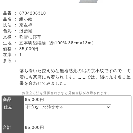
品番 ：
8704206310
品名 ：
絽小紋
技法 ：
京友禅
色彩 ：
淡藍鼠
文様 ：
吹雪に露草
生地 ：
五本駒絽縮緬（絹100% 38cm×13m）
価格 ：
85,000円
在庫 ：
1
参照 ：
落ち着いた控えめな無地感覚の絽の京小紋ですので、街
着にも茶席にも着られます。ここでは、絽の九寸名古屋
帯を合わせてみました。
お仕立方法を選択されますと見積金額が表示されます。
商品
85,000円
仕立
合計
85,000円