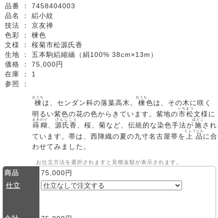
品番 ：
7458404003
品名 ：
絽小紋
技法 ：
京友禅
色彩 ：
楝色
文様 ：
桜菊市松源氏香
生地 ：
五本駒絽縮緬（絹100% 38cm×13m）
価格 ：
75,000円
在庫 ：
1
参照 ：
おうち
おうち
楝
は、センダン科の落葉高木。
楝
色は、その木に咲く
いちまつ
明るい紫色の花の色からきています。紫地の
市松
文様に
まきのり
げんじこう
ほどこ
蒔糊
、
源氏香
、桜、菊など、伝統的な染色手法が
施
され
じょうじん
ています。帯は、西陣織の夏の九寸名古屋帯を
上品
に合
わせてみました。
お仕立方法を選択されますと見積金額が表示されます。
商品
75,000円
仕立