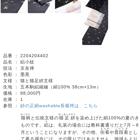
品番 ：
2204204402
品名 ：
絽小紋
技法 ：
京友禅
色彩 ：
墨黒
文様 ：
猫と猫足絣文様
生地 ：
五本駒絽縮緬（絹100% 38cm×13m）
価格 ：
88,000円
在庫 ：
1
参照 ：
紗の正絹washable長襦袢は、こちら
ねこがら
ねこあしがすり
猫柄
と伝統文様の
猫足絣
を染め上げた絹100%の夏のき
ろ
ものです。
絽
は、礼装の場合には教科書通りだと7月～8
まちぎ
ふだんぎ
月ということになりますが、その他、
街着
や
普段着
とし
て着る場合には、その限りではありません。地域もより