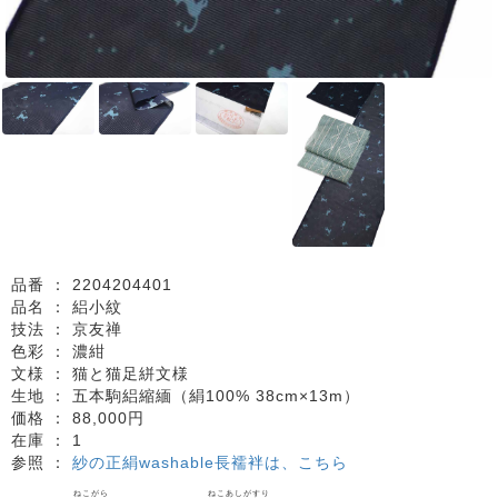
品番 ：
2204204401
品名 ：
絽小紋
技法 ：
京友禅
色彩 ：
濃紺
文様 ：
猫と猫足絣文様
生地 ：
五本駒絽縮緬（絹100% 38cm×13m）
価格 ：
88,000円
在庫 ：
1
参照 ：
紗の正絹washable長襦袢は、こちら
ねこがら
ねこあしがすり